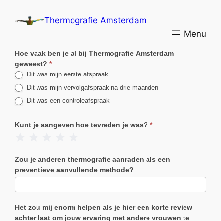
Ga
Thermografie Amsterdam
naar
de
inhoud
Hoe vaak ben je al bij Thermografie Amsterdam
geweest?
*
Dit was mijn eerste afspraak
Dit was mijn vervolgafspraak na drie maanden
Dit was een controleafspraak
Kunt je aangeven hoe tevreden je was?
*
1 Ster
2 Sterren
3 Sterren
4 Sterren
5 Sterren
Zou je anderen thermografie aanraden als een
preventieve aanvullende methode?
Het zou mij enorm helpen als je hier een korte review
achter laat om jouw ervaring met andere vrouwen te