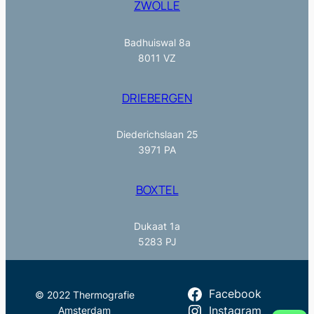
ZWOLLE
Badhuiswal 8a
8011 VZ
DRIEBERGEN
Diederichslaan 25
3971 PA
BOXTEL
Dukaat 1a
5283 PJ
Facebook
© 2022 Thermografie
Amsterdam
Instagram