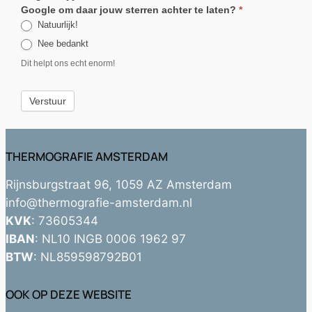
Google om daar jouw sterren achter te laten?
*
Natuurlijk!
Nee bedankt
Dit helpt ons echt enorm!
Verstuur
THERMOGRAFIE AMSTERDAM
Rijnsburgstraat 96, 1059 AZ Amsterdam
info@thermografie-amsterdam.nl
KVK
: 73605344
IBAN
: NL10 INGB 0006 1962 97
BTW
: NL859598792B01
OOK OP DEZE WEBSITE