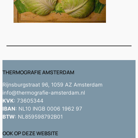
THERMOGRAFIE AMSTERDAM
Rijnsburgstraat 96, 1059 AZ Amsterdam
info@thermografie-amsterdam.nl
KVK
: 73605344
IBAN
: NL10 INGB 0006 1962 97
BTW
: NL859598792B01
OOK OP DEZE WEBSITE