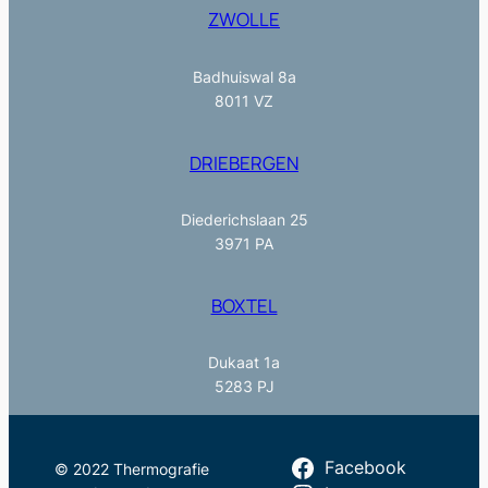
ZWOLLE
Badhuiswal 8a
8011 VZ
DRIEBERGEN
Diederichslaan 25
3971 PA
BOXTEL
Dukaat 1a
5283 PJ
Facebook
© 2022 Thermografie