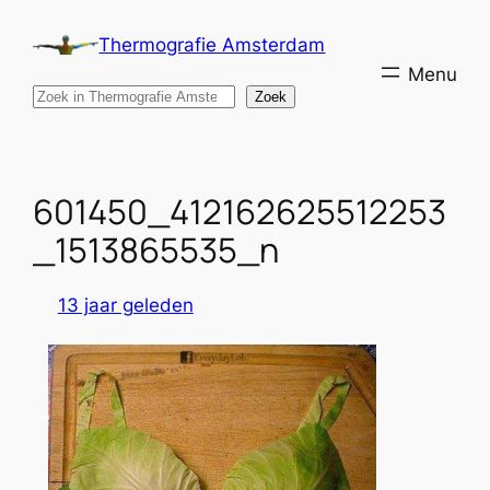
Ga
Thermografie Amsterdam
naar
de
Search
Zoek
inhoud
601450_412162625512253
_1513865535_n
13 jaar geleden