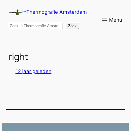
Ga
Thermografie Amsterdam
naar
de
Search
Zoek
inhoud
right
12 jaar geleden