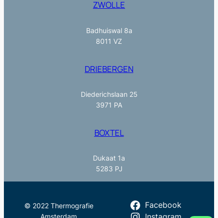
ZWOLLE
Badhuiswal 8a
8011 VZ
DRIEBERGEN
Diederichslaan 25
3971 PA
BOXTEL
Dukaat 1a
5283 PJ
Facebook
© 2022 Thermografie
Amsterdam
Instagram