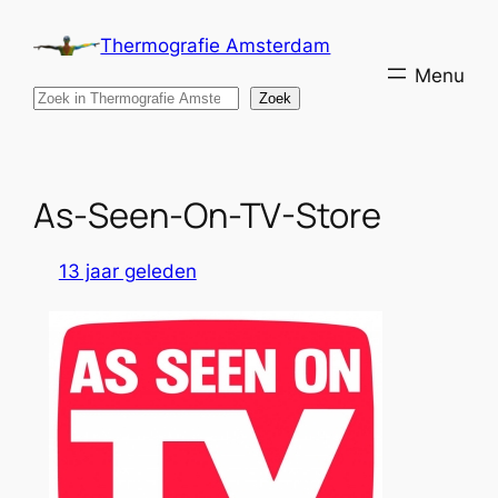
Ga
Thermografie Amsterdam
naar
de
Search
Zoek
inhoud
As-Seen-On-TV-Store
13 jaar geleden