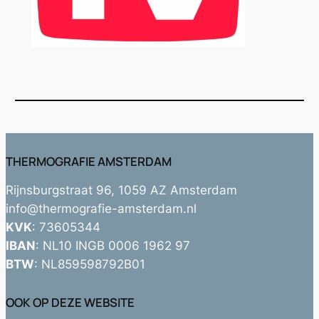
THERMOGRAFIE AMSTERDAM
Rijnsburgstraat 96, 1059 AZ Amsterdam
info@thermografie-amsterdam.nl
KVK
: 73605344
IBAN
: NL10 INGB 0006 1962 97
BTW
: NL859598792B01
OOK OP DEZE WEBSITE