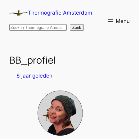
Ga
Thermografie Amsterdam
naar
de
Search
Zoek
inhoud
BB_profiel
6 jaar geleden