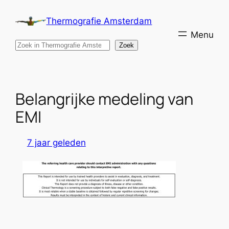
Ga
Thermografie Amsterdam
naar
de
Search
Zoek
inhoud
Belangrijke medeling van
EMI
7 jaar geleden