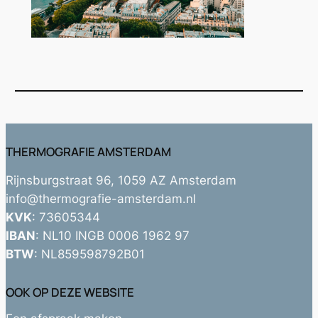
THERMOGRAFIE AMSTERDAM
Rijnsburgstraat 96, 1059 AZ Amsterdam
info@thermografie-amsterdam.nl
KVK
: 73605344
IBAN
: NL10 INGB 0006 1962 97
BTW
: NL859598792B01
OOK OP DEZE WEBSITE