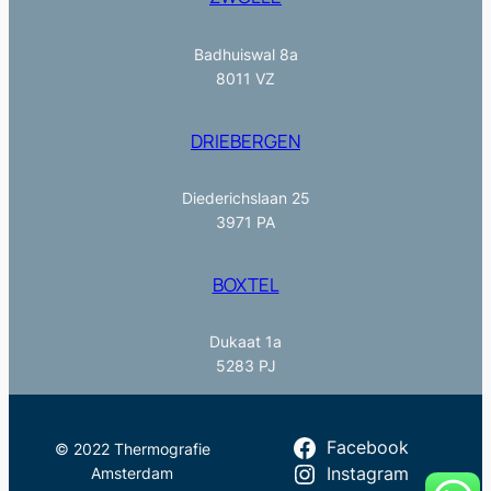
Badhuiswal 8a
8011 VZ
DRIEBERGEN
Diederichslaan 25
3971 PA
BOXTEL
Dukaat 1a
5283 PJ
Facebook
© 2022 Thermografie
Amsterdam
Instagram