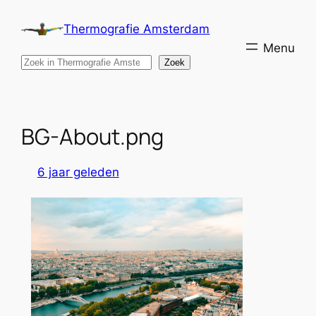
Ga
Thermografie Amsterdam
naar
de
Search
Zoek
inhoud
BG-About.png
6 jaar geleden