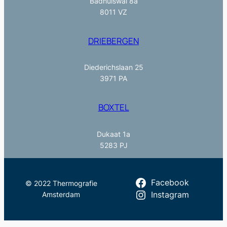
Badhuiswal 8a
8011 VZ
DRIEBERGEN
Diederichslaan 25
3971 PA
BOXTEL
Dukaat 1a
5283 PJ
Facebook
© 2022 Thermografie
Amsterdam
Instagram