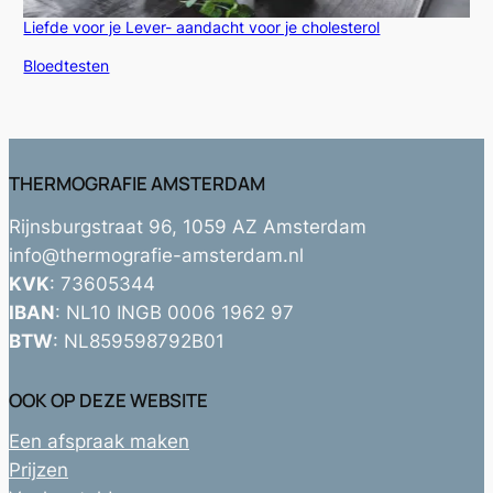
Liefde voor je Lever- aandacht voor je cholesterol
In relatie tot
Bloedtesten
THERMOGRAFIE AMSTERDAM
Rijnsburgstraat 96, 1059 AZ Amsterdam
info@thermografie-amsterdam.nl
KVK
: 73605344
IBAN
: NL10 INGB 0006 1962 97
BTW
: NL859598792B01
OOK OP DEZE WEBSITE
Een afspraak maken
Prijzen