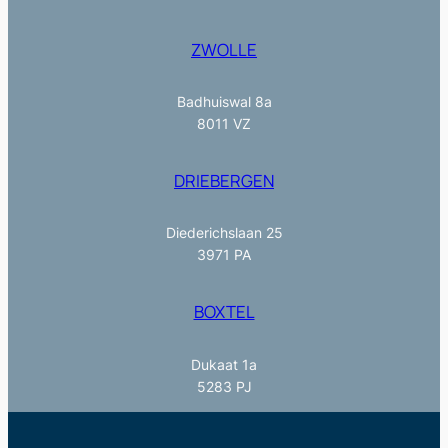
ZWOLLE
Badhuiswal 8a
8011 VZ
DRIEBERGEN
Diederichslaan 25
3971 PA
BOXTEL
Dukaat 1a
5283 PJ