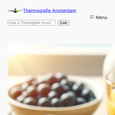
Ga
Thermografie Amsterdam
naar
de
Search
Zoek
inhoud