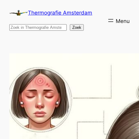
Ga
Thermografie Amsterdam
naar
de
Search
Zoek
inhoud