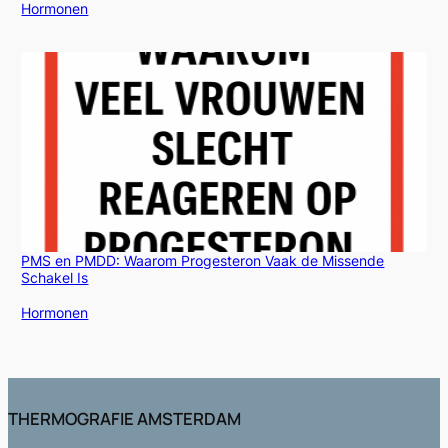
In relatie tot
Hormonen
PMS en PMDD: Waarom Progesteron Vaak de Missende
Schakel Is
In relatie tot
Hormonen
THERMOGRAFIE AMSTERDAM