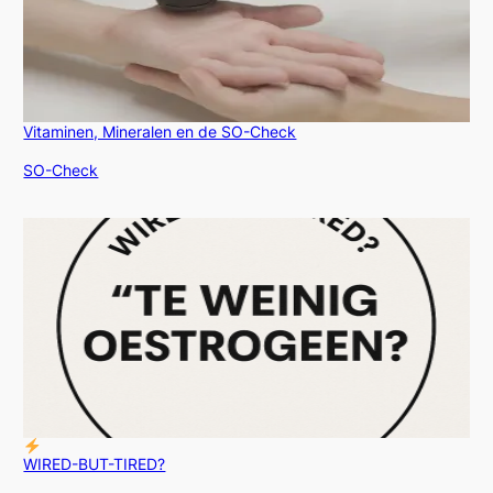
Vitaminen, Mineralen en de SO-Check
In relatie tot
SO-Check
WIRED-BUT-TIRED?