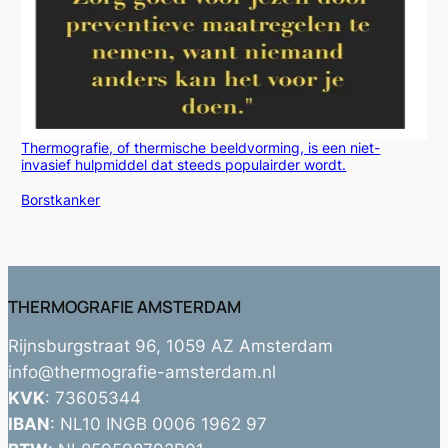
Thermografie, of thermische beeldvorming, is een niet-
invasief hulpmiddel dat steeds populairder wordt.
In relatie tot
Borstkanker
THERMOGRAFIE AMSTERDAM
Rijnsburgstraat 96, 1059 AZ Amsterdam
info@thermografie-amsterdam.nl
KVK
: 73605344
IBAN
: NL10 INGB 0006 1962 97