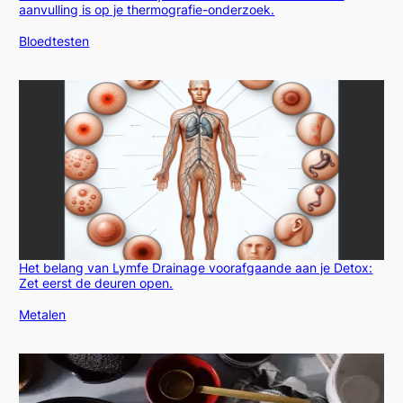
aanvulling is op je thermografie-onderzoek.
In relatie tot
Bloedtesten
Het belang van Lymfe Drainage voorafgaande aan je Detox:
Zet eerst de deuren open.
In relatie tot
Metalen