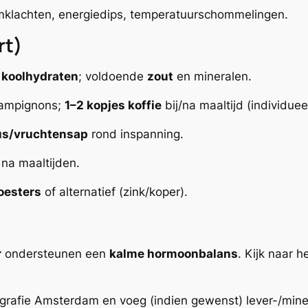
rmklachten, energiedips, temperatuurschommelingen.
rt)
+ koolhydraten
; voldoende
zout
en mineralen.
hampignons;
1–2 kopjes koffie
bij/na maaltijd (individueel
us/vruchtensap
rond inspanning.
na maaltijden.
oesters
of alternatief (zink/koper).
r
ondersteunen een
kalme hormoonbalans
. Kijk naar h
grafie Amsterdam en voeg (indien gewenst) lever-/mine