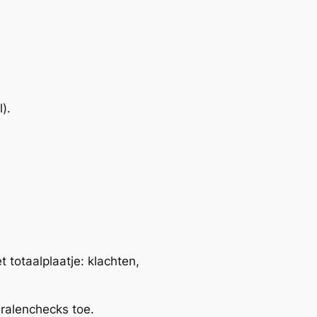
).
et totaalplaatje: klachten,
ralenchecks toe.