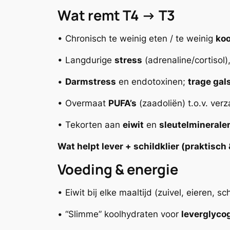
Wat remt T4 → T3
• Chronisch te weinig eten / te weinig
koo
• Langdurige
stress
(adrenaline/cortisol)
•
Darmstress
en endotoxinen;
trage gal
• Overmaat
PUFA’s
(zaadoliën) t.o.v. ver
• Tekorten aan
eiwit
en
sleutelmineral
Wat helpt lever + schildklier (praktisch
Voeding & energie
• Eiwit bij elke maaltijd (zuivel, eieren, 
• “Slimme” koolhydraten voor
leverglyco