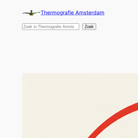
Ga
Thermografie Amsterdam
naar
de
Search
Zoek
inhoud