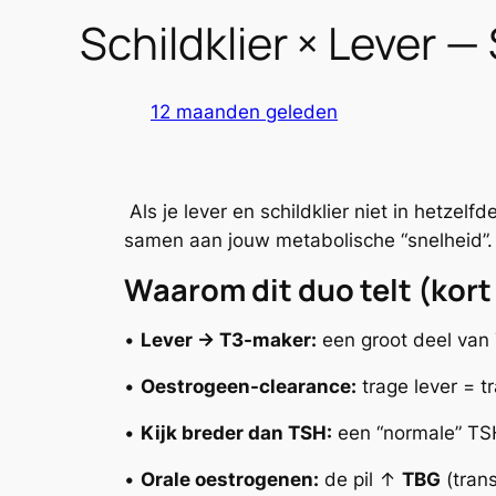
Schildklier × Lever 
12 maanden geleden
Als je lever en schildklier niet in hetzelf
samen aan jouw metabolische “snelheid”.
Waarom dit duo telt (kort
•
Lever → T3-maker:
een groot deel van 
•
Oestrogeen-clearance:
trage lever = t
•
Kijk breder dan TSH:
een “normale” TSH 
•
Orale oestrogenen:
de pil ↑
TBG
(tran