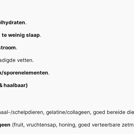
lhydraten
.
,
te weinig slaap
.
stroom
.
zadigde vetten.
en/sporenelementen
.
 & haalbaar)
schaal-/schelpdieren, gelatine/collageen, goed bereide dier
geen
(fruit, vruchtensap, honing, goed verteerbare zetm