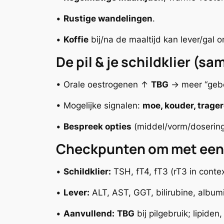
•
Rustige wandelingen
.
•
Koffie
bij/na de maaltijd kan lever/gal 
De pil & je schildklier (s
• Orale oestrogenen ↑
TBG
→ meer “geb
• Mogelijke signalen:
moe, kouder, trage
•
Bespreek opties
(middel/vorm/dosering
Checkpunten om met een
•
Schildklier:
TSH, fT4, fT3 (rT3
in conte
•
Lever:
ALT, AST, GGT, bilirubine, album
•
Aanvullend:
TBG
bij pilgebruik; lipiden