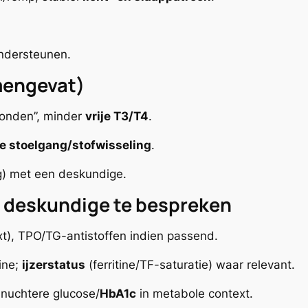
ondersteunen.
amengevat)
onden”, minder
vrije T3/T4
.
re stoelgang/stofwisseling
.
) met een deskundige.
 deskundige te bespreken
xt
), TPO/TG-antistoffen indien passend.
ine;
ijzerstatus
(ferritine/TF-saturatie) waar relevant.
, nuchtere glucose/
HbA1c
in metabole context.