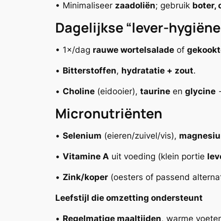
• Minimaliseer
zaadoliën
; gebruik
boter, 
Dagelijkse “lever-hygiëne
• 1×/dag
rauwe wortelsalade
of
gekook
•
Bitterstoffen
,
hydratatie + zout
.
•
Choline
(eidooier),
taurine
en
glycine
→
Micronutriënten
•
Selenium
(eieren/zuivel/vis),
magnesi
•
Vitamine A
uit voeding (klein portie
lev
•
Zink/koper
(oesters of passend alternat
Leefstijl die omzetting ondersteunt
•
Regelmatige maaltijden
, warme voeten