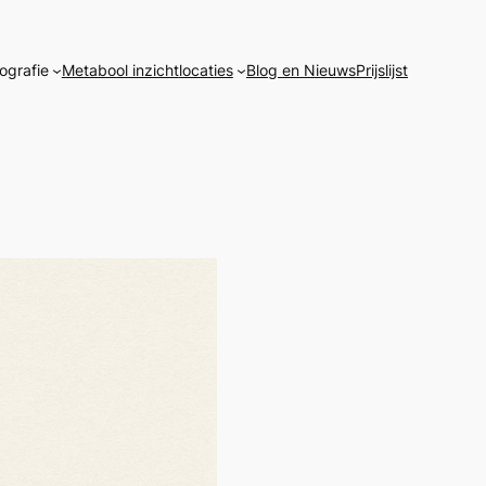
ografie
Metabool inzicht
locaties
Blog en Nieuws
Prijslijst