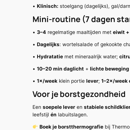
•
Klinisch:
stoelgang (dagelijks), gal/da
Mini-routine (7 dagen sta
•
3–4
regelmatige maaltijden met
eiwit 
•
Dagelijks
: wortelsalade of gekookte c
•
Hydratatie
met mineraalrijk water;
citr
•
10–20 min daglicht
+
lichte beweging
•
1×/week
klein portie
lever
;
1–2×/week 
Voor je borstgezondheid
Een
soepele lever
en
stabiele schildklie
leefstijl
én
labuitslagen.
Boek je borstthermografie
bij Thermo