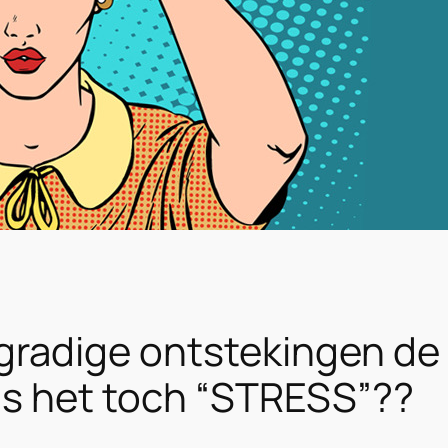
gradige ontstekingen de 
f is het toch “STRESS”??