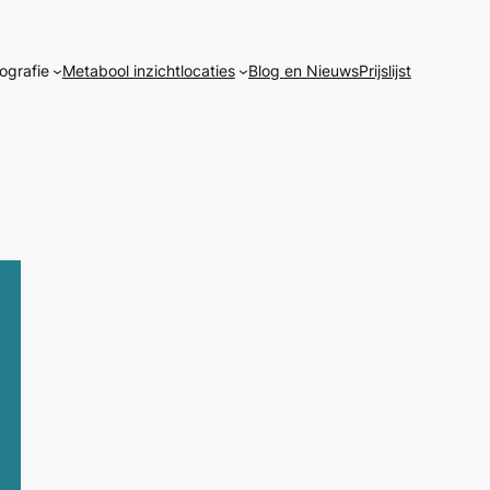
ografie
Metabool inzicht
locaties
Blog en Nieuws
Prijslijst