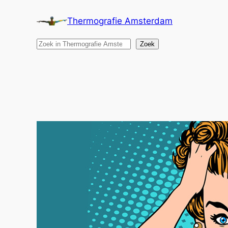
Ga
Thermografie Amsterdam
naar
de
Search
Zoek
inhoud