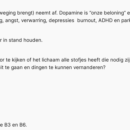
ging brengt) neemt af. Dopamine is “onze beloning” en
ng, angst, verwarring, depressies burnout, ADHD en pa
ar in stand houden.
oor te kijken of het lichaam alle stofjes heeft die nodig z
t te gaan en dingen te kunnen vernanderen?
ne B3 en B6.