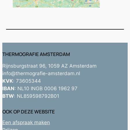
THERMOGRAFIE AMSTERDAM
Rijnsburgstraat 96, 1059 AZ Amsterdam
info@thermografie-amsterdam.nl
KVK
: 73605344
IBAN
: NL10 INGB 0006 1962 97
BTW
: NL859598792B01
OOK OP DEZE WEBSITE
Een afspraak maken
Prijzen