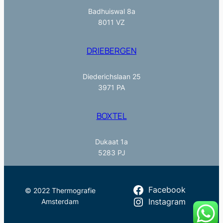
Badhuiswal 8a
8011 VZ
DRIEBERGEN
Diederichslaan 25
3971 PA
BOXTEL
Dukaat 1a
5283 PJ
Facebook
© 2022 Thermografie
Amsterdam
Instagram