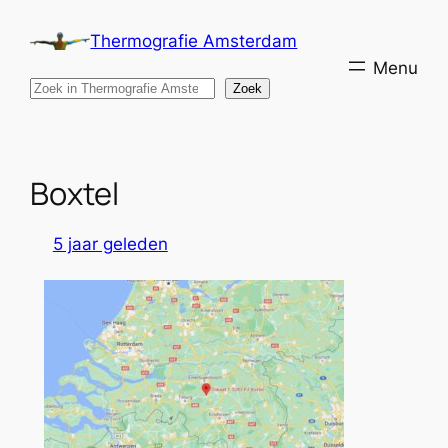
Ga
Thermografie Amsterdam
naar
de
Search
Zoek
inhoud
Boxtel
5 jaar geleden