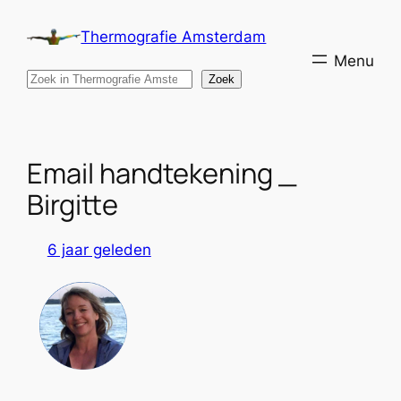
Ga
Thermografie Amsterdam
naar
de
Search
Zoek
inhoud
Email handtekening _
Birgitte
6 jaar geleden