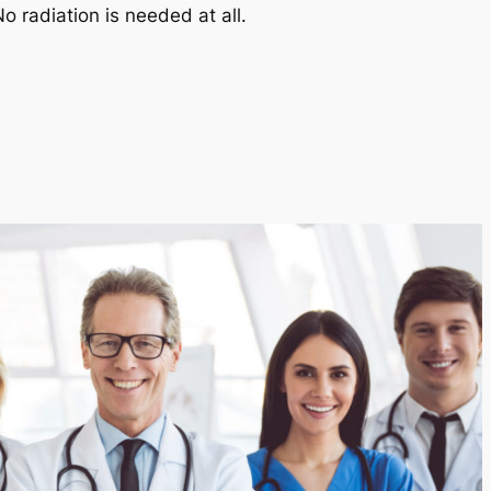
o radiation is needed at all.
T IS BREAST THERMOGRAPHY?