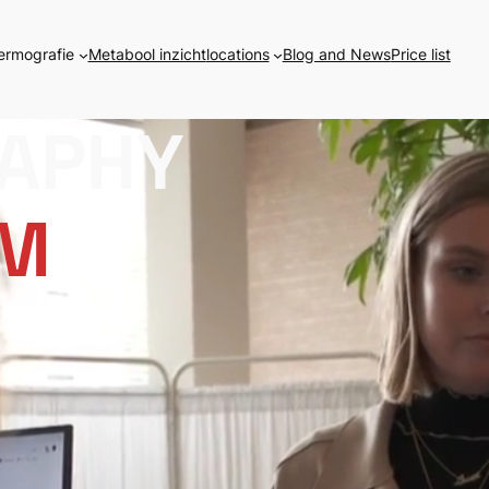
hermografie
Metabool inzicht
locations
Blog and News
Price list
APHY
M