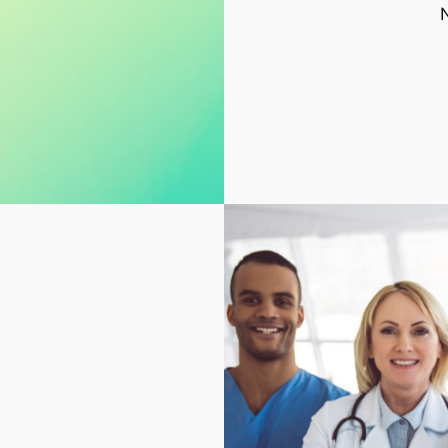
N
WHA