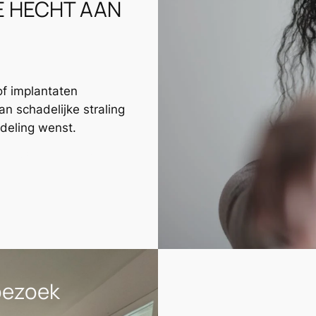
E HECHT AAN
of implantaten
an schadelijke straling
deling wenst.
OE WERKT HET?
bezoek