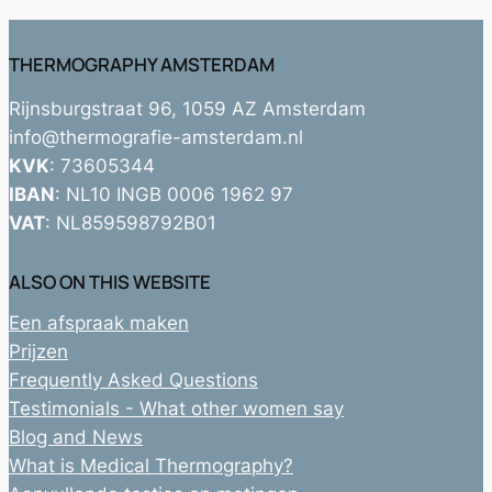
THERMOGRAPHY AMSTERDAM
Rijnsburgstraat 96, 1059 AZ Amsterdam
info@thermografie-amsterdam.nl
KVK
: 73605344
IBAN
: NL10 INGB 0006 1962 97
VAT
: NL859598792B01
ALSO ON THIS WEBSITE
Een afspraak maken
Prijzen
Frequently Asked Questions
Testimonials - What other women say
Blog and News
What is Medical Thermography?