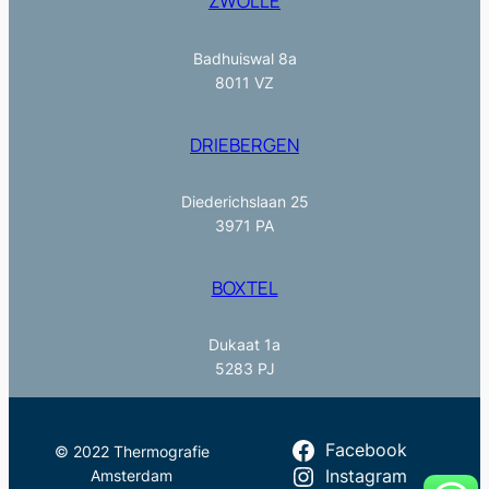
ZWOLLE
Badhuiswal 8a
8011 VZ
DRIEBERGEN
Diederichslaan 25
3971 PA
BOXTEL
Dukaat 1a
5283 PJ
Facebook
© 2022 Thermografie
Amsterdam
Instagram