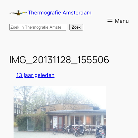
Ga
Thermografie Amsterdam
naar
de
Search
Zoek
inhoud
IMG_20131128_155506
13 jaar geleden