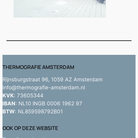
THERMOGRAFIE AMSTERDAM
Rijnsburgstraat 96, 1059 AZ Amsterdam
info@thermografie-amsterdam.nl
KVK
: 73605344
IBAN
: NL10 INGB 0006 1962 97
BTW
: NL859598792B01
OOK OP DEZE WEBSITE