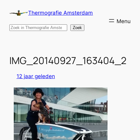
Ga
Thermografie Amsterdam
naar
de
Search
Zoek
inhoud
IMG_20140927_163404_2
12 jaar geleden