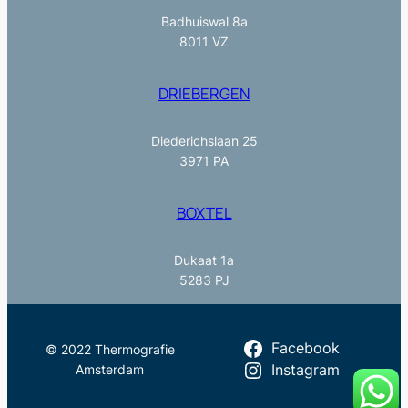
Badhuiswal 8a
8011 VZ
DRIEBERGEN
Diederichslaan 25
3971 PA
BOXTEL
Dukaat 1a
5283 PJ
Facebook
© 2022 Thermografie
Amsterdam
Instagram