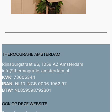
THERMOGRAFIE AMSTERDAM
Rijnsburgstraat 96, 1059 AZ Amsterdam
info@thermografie-amsterdam.nl
KVK
: 73605344
IBAN
: NL10 INGB 0006 1962 97
BTW
: NL859598792B01
OOK OP DEZE WEBSITE