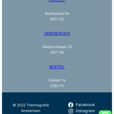
Badhuiswal 8a
8011 VZ
DRIEBERGEN
Diederichslaan 25
3971 PA
BOXTEL
Dukaat 1a
5283 PJ
Facebook
© 2022 Thermografie
Amsterdam
Instagram