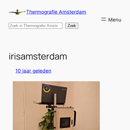
Ga
Thermografie Amsterdam
naar
de
Search
Zoek
inhoud
irisamsterdam
10 jaar geleden