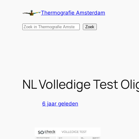
Ga
Thermografie Amsterdam
naar
de
Search
Zoek
inhoud
NL Volledige Test O
6 jaar geleden