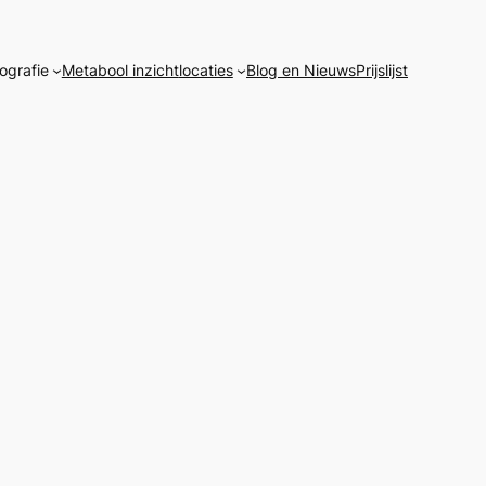
ografie
Metabool inzicht
locaties
Blog en Nieuws
Prijslijst