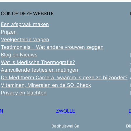
OOK OP DEZE WEBSITE
Een afspraak maken
Prijzen
Veelgestelde vragen
Testimonials – Wat andere vrouwen zeggen
Blog en Nieuws
Wat is Medische Thermografie?
Aanvullende testjes en metingen
De Meditherm Camera, waarom is deze zo bijzonder?
Vitaminen, Mineralen en de SO-Check
Privacy en klachten
N
ZWOLLE
Badhuiswal 8a
Di