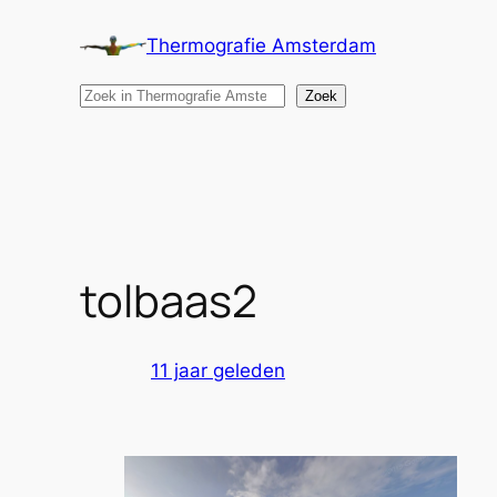
Ga
Thermografie Amsterdam
naar
de
Search
Zoek
inhoud
tolbaas2
11 jaar geleden