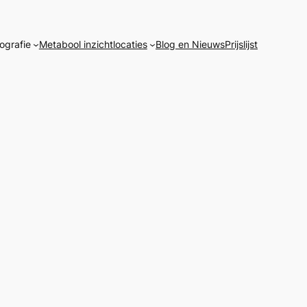
ografie
Metabool inzicht
locaties
Blog en Nieuws
Prijslijst