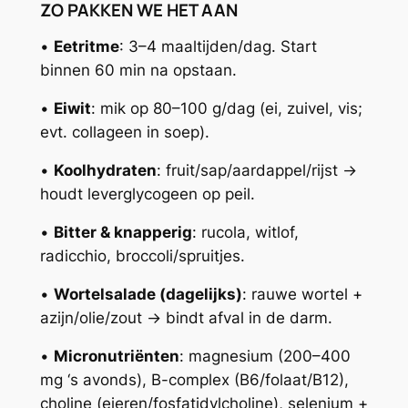
ZO PAKKEN WE HET AAN
•
Eetritme
: 3–4 maaltijden/dag. Start
binnen 60 min na opstaan.
•
Eiwit
: mik op 80–100 g/dag (ei, zuivel, vis;
evt. collageen in soep).
•
Koolhydraten
: fruit/sap/aardappel/rijst →
houdt leverglycogeen op peil.
•
Bitter & knapperig
: rucola, witlof,
radicchio, broccoli/spruitjes.
•
Wortelsalade (dagelijks)
: rauwe wortel +
azijn/olie/zout → bindt afval in de darm.
•
Micronutriënten
: magnesium (200–400
mg ‘s avonds), B-complex (B6/folaat/B12),
choline (eieren/fosfatidylcholine), selenium +