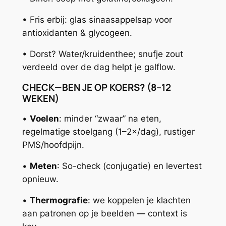
• Fris erbij: glas sinaasappelsap voor
antioxidanten & glycogeen.
• Dorst? Water/kruidenthee; snufje zout
verdeeld over de dag helpt je galflow.
CHECK—BEN JE OP KOERS? (8–12
WEKEN)
•
Voelen
: minder “zwaar” na eten,
regelmatige stoelgang (1–2×/dag), rustiger
PMS/hoofdpijn.
•
Meten
: So-check (conjugatie) en levertest
opnieuw.
•
Thermografie
: we koppelen je klachten
aan patronen op je beelden — context is