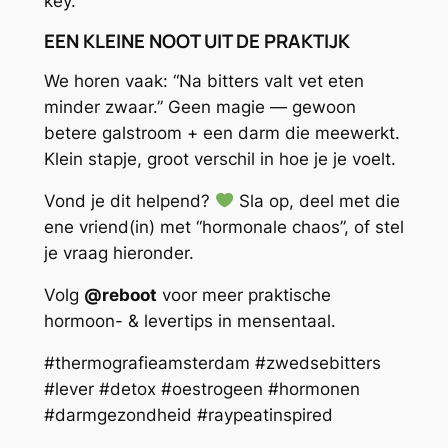
key.
EEN KLEINE NOOT UIT DE PRAKTIJK
We horen vaak: “Na bitters valt vet eten
minder zwaar.” Geen magie — gewoon
betere galstroom + een darm die meewerkt.
Klein stapje, groot verschil in hoe je je voelt.
Vond je dit helpend?
Sla op, deel met die
ene vriend(in) met “hormonale chaos”, of stel
je vraag hieronder.
Volg
@reboot
voor meer praktische
hormoon- & levertips in mensentaal.
#thermografieamsterdam #zwedsebitters
#lever #detox #oestrogeen #hormonen
#darmgezondheid #raypeatinspired