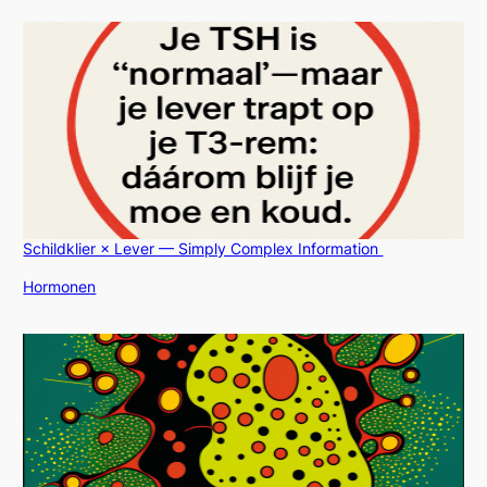
Schildklier × Lever — Simply Complex Information
In relatie tot
Hormonen