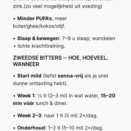
zink.(zo veel mogelijkheid uit voeding)
•
Minder PUFA’s
, meer
boter/ghee/kokos/olijf.
•
Slaap & bewegen
: 7–9 u slaap; wandelen
+ lichte krachttraining.
ZWEEDSE BITTERS — HOE, HOEVEEL,
WANNEER
•
Start mild
(liefst
senna-vrij
als je snel
dunne ontlasting hebt).
•
Week 1
: ½ tl (2–3 ml) in wat water,
15–20
min vóór
lunch & diner.
•
Week 2–3
: naar 1 tl (5 ml) 2×/dag.
•
Onderhoud
: 1–2 tl (5–10 ml) 2×/dag.