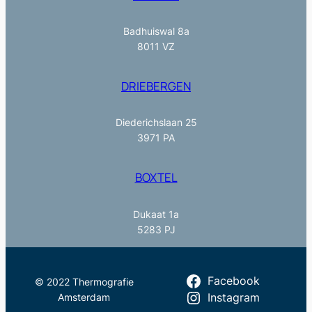
Badhuiswal 8a
8011 VZ
DRIEBERGEN
Diederichslaan 25
3971 PA
BOXTEL
Dukaat 1a
5283 PJ
Facebook
© 2022 Thermografie
Amsterdam
Instagram