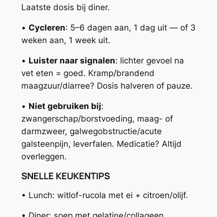
Laatste dosis bij diner.
•
Cycleren
: 5–6 dagen aan, 1 dag uit — of 3
weken aan, 1 week uit.
•
Luister naar signalen
: lichter gevoel na
vet eten = goed. Kramp/brandend
maagzuur/diarree? Dosis halveren of pauze.
•
Niet gebruiken bij
:
zwangerschap/borstvoeding, maag- of
darmzweer, galwegobstructie/acute
galsteenpijn, leverfalen. Medicatie? Altijd
overleggen.
SNELLE KEUKENTIPS
• Lunch: witlof-rucola met ei + citroen/olijf.
• Diner: soep met gelatine/collageen.