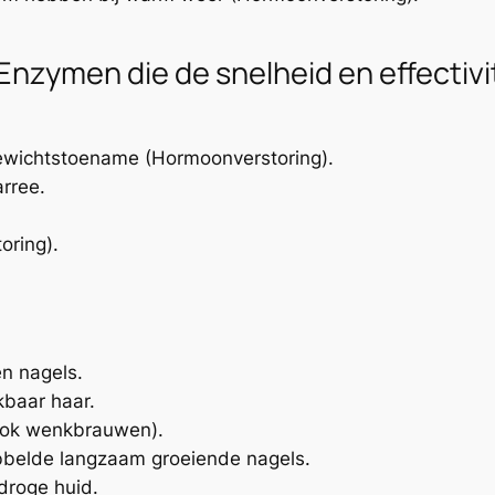
Enzymen die de snelheid en effectivi
gewichtstoename (Hormoonverstoring).
arree.
oring).
n nagels.
kbaar haar.
 ook wenkbrauwen).
bbelde langzaam groeiende nagels.
 droge huid.