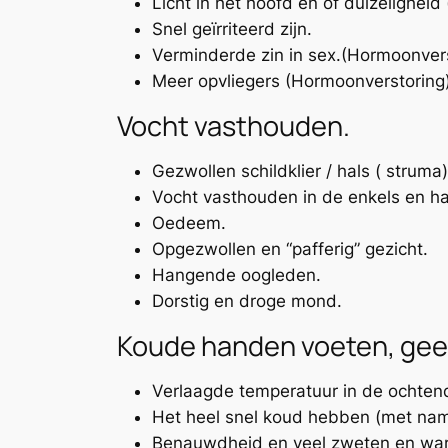
Licht in het hoofd en of duizeligheid 
Snel geïrriteerd zijn.
Verminderde zin in sex.(Hormoonvers
Meer opvliegers (Hormoonverstoring)
Vocht vasthouden.
Gezwollen schildklier / hals ( struma)
Vocht vasthouden in de enkels en 
Oedeem.
Opgezwollen en “pafferig” gezicht.
Hangende oogleden.
Dorstig en droge mond.
Koude handen voeten, gee
Verlaagde temperatuur in de ochtend 
Het heel snel koud hebben (met na
Benauwdheid en veel zweten en war