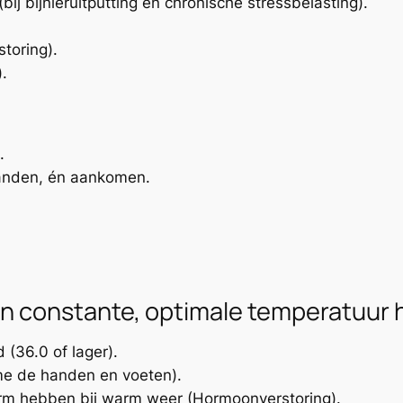
(bij bijnieruitputting en chronische stressbelasting).
toring).
.
.
handen, én aankomen.
n constante, optimale temperatuur 
(36.0 of lager).
me de handen en voeten).
m hebben bij warm weer (Hormoonverstoring).