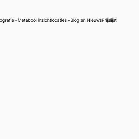
ografie
Metabool inzicht
locaties
Blog en Nieuws
Prijslijst