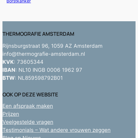
In relatie tot
Borstkanker
THERMOGRAFIE AMSTERDAM
Rijnsburgstraat 96, 1059 AZ Amsterdam
info@thermografie-amsterdam.nl
KVK
: 73605344
IBAN
: NL10 INGB 0006 1962 97
BTW
: NL859598792B01
OOK OP DEZE WEBSITE
Een afspraak maken
Prijzen
Veelgestelde vragen
Testimonials – Wat andere vrouwen zeggen
Blog en Nieuws