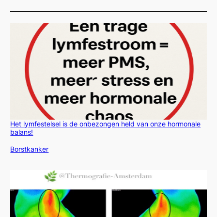
Het lymfestelsel is de onbezongen held van onze hormonale
balans!
In relatie tot
Borstkanker