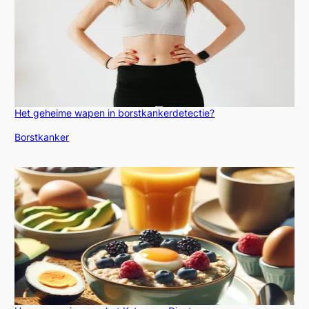
Het geheime wapen in borstkankerdetectie?
In relatie tot
Borstkanker