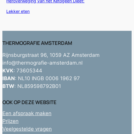
Heroverweging van het Ketogeen Dieet:
In relatie tot
Lekker eten
THERMOGRAFIE AMSTERDAM
Rijnsburgstraat 96, 1059 AZ Amsterdam
info@thermografie-amsterdam.nl
KVK
: 73605344
IBAN
: NL10 INGB 0006 1962 97
BTW
: NL859598792B01
OOK OP DEZE WEBSITE
Een afspraak maken
Prijzen
Veelgestelde vragen