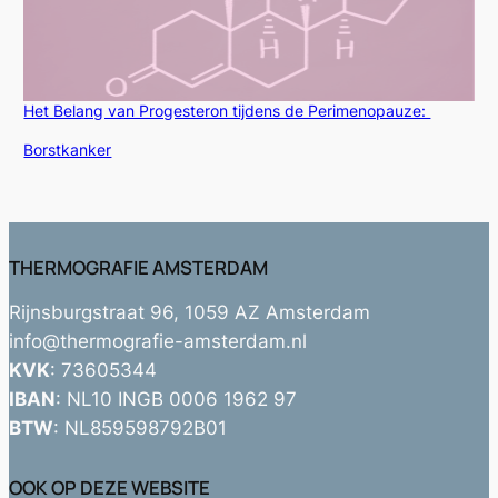
Het Belang van Progesteron tijdens de Perimenopauze:
In relatie tot
Borstkanker
THERMOGRAFIE AMSTERDAM
Rijnsburgstraat 96, 1059 AZ Amsterdam
info@thermografie-amsterdam.nl
KVK
: 73605344
IBAN
: NL10 INGB 0006 1962 97
BTW
: NL859598792B01
OOK OP DEZE WEBSITE