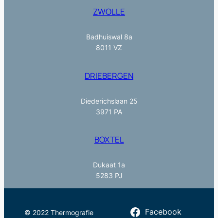
ZWOLLE
Badhuiswal 8a
8011 VZ
DRIEBERGEN
Diederichslaan 25
3971 PA
BOXTEL
Dukaat 1a
5283 PJ
Facebook
© 2022 Thermografie