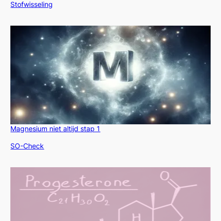
In relatie tot
Stofwisseling
Magnesium niet altijd stap 1
In relatie tot
SO-Check