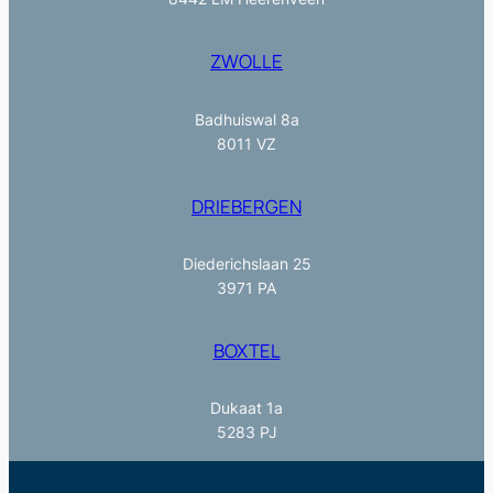
ZWOLLE
Badhuiswal 8a
8011 VZ
DRIEBERGEN
Diederichslaan 25
3971 PA
BOXTEL
Dukaat 1a
5283 PJ